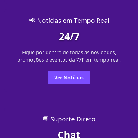
📢 Notícias em Tempo Real
24/7
Fique por dentro de todas as novidades,
promoções e eventos da 77F em tempo real!
Ver Notícias
💬 Suporte Direto
Chat