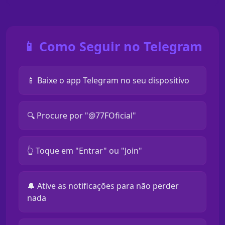
📱 Como Seguir no Telegram
📱 Baixe o app Telegram no seu dispositivo
🔍 Procure por "@77FOficial"
👆 Toque em "Entrar" ou "Join"
🔔 Ative as notificações para não perder
nada