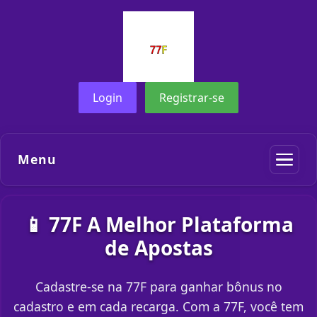
Login
Registrar-se
Menu
📱 77F A Melhor Plataforma
de Apostas
Cadastre-se na 77F para ganhar bônus no
cadastro e em cada recarga. Com a 77F, você tem