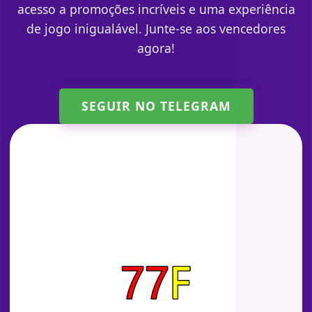
acesso a promoções incríveis e uma experiência
de jogo inigualável. Junte-se aos vencedores
agora!
SEGUIR NO TELEGRAM