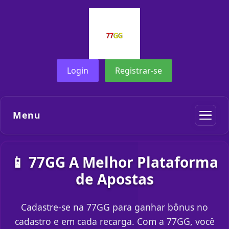
Login
Registrar-se
Menu
📱 77GG A Melhor Plataforma
de Apostas
Cadastre-se na 77GG para ganhar bônus no
cadastro e em cada recarga. Com a 77GG, você