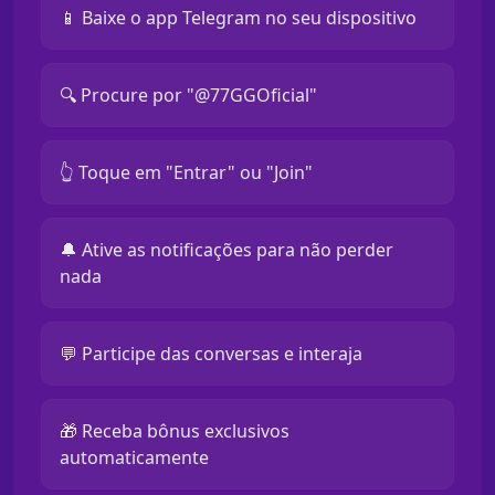
📱 Baixe o app Telegram no seu dispositivo
🔍 Procure por "@77GGOficial"
👆 Toque em "Entrar" ou "Join"
🔔 Ative as notificações para não perder
nada
💬 Participe das conversas e interaja
🎁 Receba bônus exclusivos
automaticamente