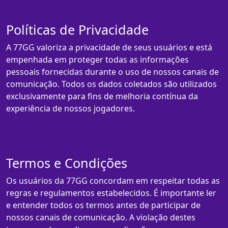
Políticas de Privacidade
A 77GG valoriza a privacidade de seus usuários e está
empenhada em proteger todas as informações
pessoais fornecidas durante o uso de nossos canais de
comunicação. Todos os dados coletados são utilizados
exclusivamente para fins de melhoria contínua da
experiência de nossos jogadores.
Termos e Condições
Os usuários da 77GG concordam em respeitar todas as
regras e regulamentos estabelecidos. É importante ler
e entender todos os termos antes de participar de
nossos canais de comunicação. A violação destes