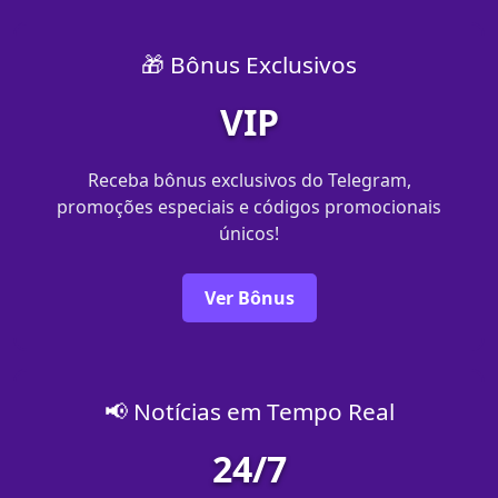
🎁 Bônus Exclusivos
VIP
Receba bônus exclusivos do Telegram,
promoções especiais e códigos promocionais
únicos!
Ver Bônus
📢 Notícias em Tempo Real
24/7