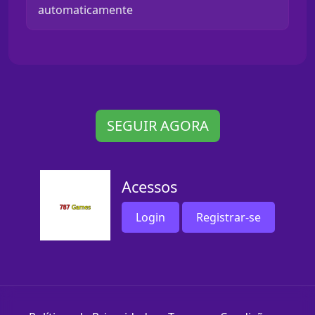
automaticamente
SEGUIR AGORA
Acessos
Login
Registrar-se