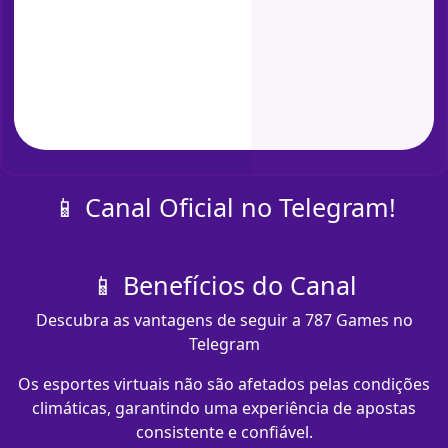
📱 Canal Oficial no Telegram!
📱 Benefícios do Canal
Descubra as vantagens de seguir a 787 Games no
Telegram
Os esportes virtuais não são afetados pelas condições
climáticas, garantindo uma experiência de apostas
consistente e confiável.