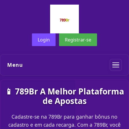
Login
Registrar-se
Menu
📱 789Br A Melhor Plataforma
de Apostas
Cadastre-se na 789Br para ganhar bônus no
cadastro e em cada recarga. Com a 789Br, você