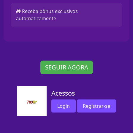
🎁 Receba bônus exclusivos
automaticamente
SEGUIR AGORA
Acessos
Login
Registrar-se