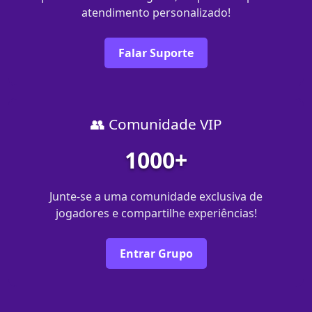
atendimento personalizado!
Falar Suporte
👥 Comunidade VIP
1000+
Junte-se a uma comunidade exclusiva de
jogadores e compartilhe experiências!
Entrar Grupo