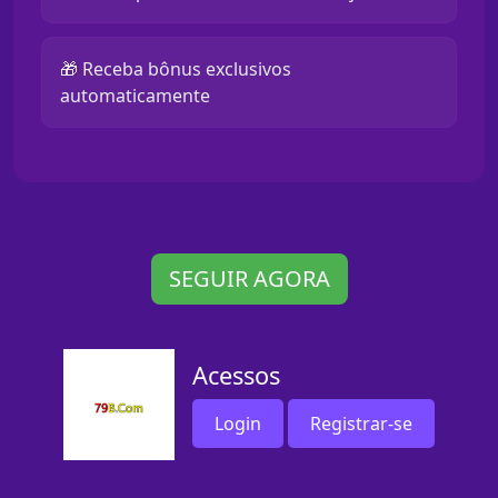
🎁 Receba bônus exclusivos
automaticamente
SEGUIR AGORA
Acessos
Login
Registrar-se