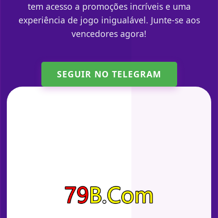
tem acesso a promoções incríveis e uma
experiência de jogo inigualável. Junte-se aos
vencedores agora!
SEGUIR NO TELEGRAM