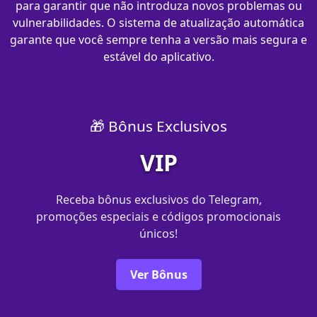
para garantir que não introduza novos problemas ou
vulnerabilidades. O sistema de atualização automática
garante que você sempre tenha a versão mais segura e
estável do aplicativo.
🎁 Bônus Exclusivos
VIP
Receba bônus exclusivos do Telegram,
promoções especiais e códigos promocionais
únicos!
Ver Bônus