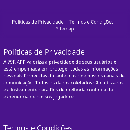
Políticas de Privacidade
Termos e Condições
Sitemap
Políticas de Privacidade
A 79R APP valoriza a privacidade de seus usuários e
está empenhada em proteger todas as informações
pessoais fornecidas durante o uso de nossos canais de
comunicação. Todos os dados coletados são utilizados
exclusivamente para fins de melhoria contínua da
experiência de nossos jogadores.
Termos e Condições