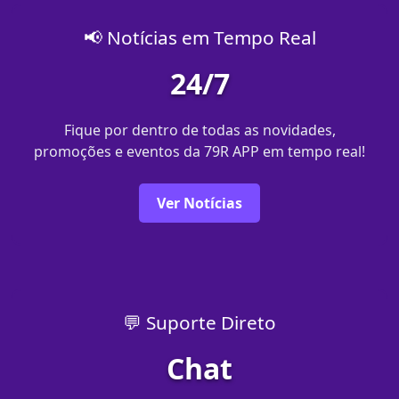
📢 Notícias em Tempo Real
24/7
Fique por dentro de todas as novidades,
promoções e eventos da 79R APP em tempo real!
Ver Notícias
💬 Suporte Direto
Chat