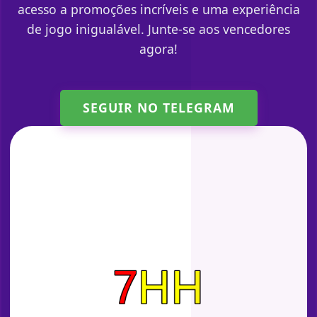
acesso a promoções incríveis e uma experiência
de jogo inigualável. Junte-se aos vencedores
agora!
SEGUIR NO TELEGRAM