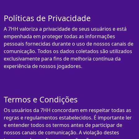
Políticas de Privacidade
A 7HH valoriza a privacidade de seus usuários e está
empenhada em proteger todas as informações
pessoais fornecidas durante o uso de nossos canais de
comunicação. Todos os dados coletados são utilizados
exclusivamente para fins de melhoria contínua da
experiência de nossos jogadores.
Termos e Condições
Os usuários da 7HH concordam em respeitar todas as
regras e regulamentos estabelecidos. É importante ler
e entender todos os termos antes de participar de
nossos canais de comunicação. A violação destes