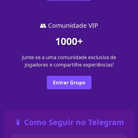
👥 Comunidade VIP
1000+
Junte-se a uma comunidade exclusiva de
jogadores e compartilhe experiências!
Entrar Grupo
📱 Como Seguir no Telegram