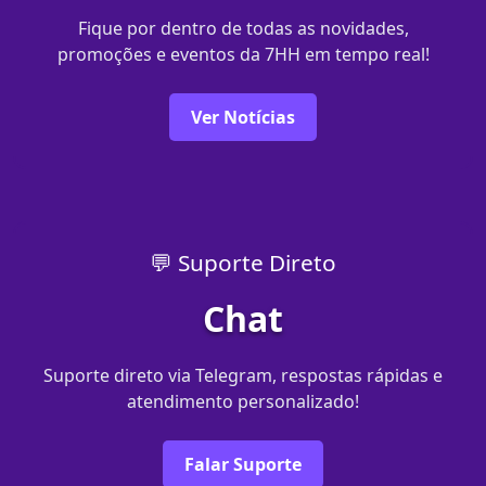
Fique por dentro de todas as novidades,
promoções e eventos da 7HH em tempo real!
Ver Notícias
💬 Suporte Direto
Chat
Suporte direto via Telegram, respostas rápidas e
atendimento personalizado!
Falar Suporte